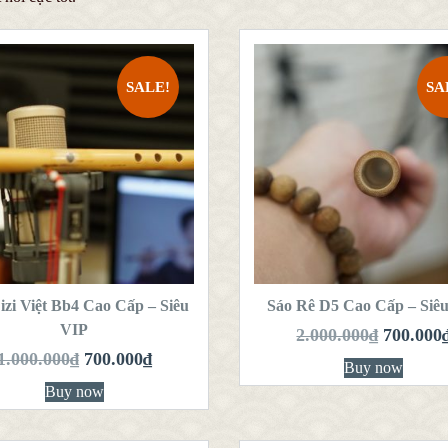
SALE!
SA
QUICK LOOK
QUICK LOOK
VIEW DETAILS
VIEW DETAILS
HÊM VÀO GIỎ
THÊM VÀO GIỎ
HÀNG
HÀNG
izi Việt Bb4 Cao Cấp – Siêu
Sáo Rê D5 Cao Cấp – Siê
VIP
2.000.000
₫
700.000
1.000.000
₫
700.000
₫
Buy now
Buy now