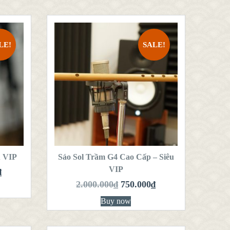
LE!
SALE!
QUICK LOOK
VIEW DETAILS
THÊM VÀO GIỎ
HÀNG
u VIP
Sáo Sol Trầm G4 Cao Cấp – Siêu
VIP
₫
2.000.000
₫
750.000
₫
Buy now