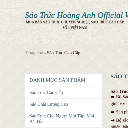
Sáo Trúc Hoàng Anh Official 
MUA BÁN SÁO TRÚC CHUYÊN NGHIỆP, SÁO TRÚC CAO CẤP
SỐ 1 VIỆT NAM
Trang chủ
-
Sáo Trúc Cao Cấp
SÁO 
DANH MỤC SẢN PHẨM
Sáo Trú
Sáo Trúc Cao Cấp
➡️ Bộ Sáo
giới .v.v
Sáo Chất Lượng Cao
➡️ Sản ph
Sáo Trúc Cho Người Mới Tập, Mới
➡️
Bộ sáo 
Bắt Đầu
nhiên, bắt