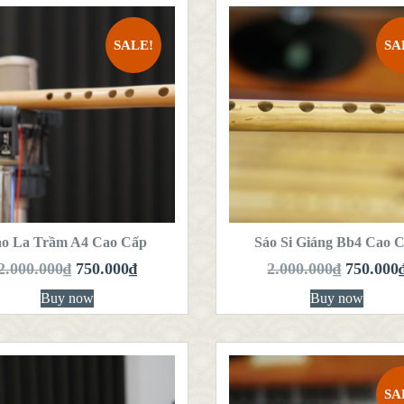
SALE!
SA
QUICK LOOK
QUICK LOOK
VIEW DETAILS
VIEW DETAILS
HÊM VÀO GIỎ
THÊM VÀO GIỎ
HÀNG
HÀNG
áo La Trầm A4 Cao Cấp
Sáo Si Giáng Bb4 Cao 
2.000.000
₫
750.000
₫
2.000.000
₫
750.000
Buy now
Buy now
SA