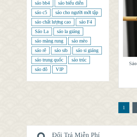
sáo bb4
sáo biểu diễn
sáo c5
sáo cho người mới tập
sáo chất lượng cao
sáo F4
Sáo La
sáo la giáng
sáo màng rung
sáo mèo
T
sáo rê
sáo sib
sáo si giáng
sáo trung quốc
sáo trúc
Sáo
sáo đô
VIP
1
Đổi Trả Miễn Phí