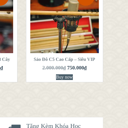
QUICK LOOK
VIEW DETAILS
THÊM VÀO GIỎ
HÀNG
8 Cây
Sáo Đô C5 Cao Cấp – Siêu VIP
0
₫
2.000.000
₫
750.000
₫
Buy now
Tặng Kèm Khóa Học