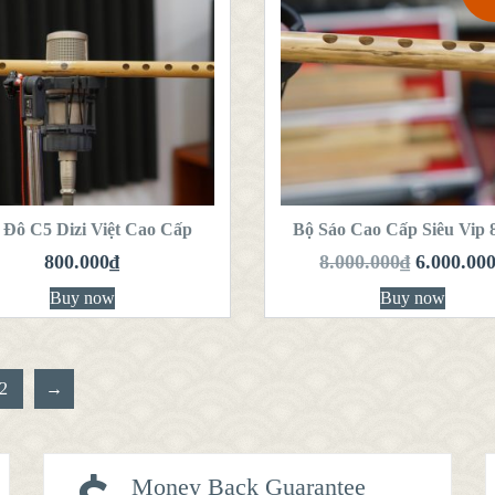
QUICK LOOK
QUICK LOOK
VIEW DETAILS
VIEW DETAILS
HÊM VÀO GIỎ
THÊM VÀO GIỎ
HÀNG
HÀNG
 Đô C5 Dizi Việt Cao Cấp
Bộ Sáo Cao Cấp Siêu Vip 
800.000
₫
8.000.000
₫
6.000.00
Buy now
Buy now
2
→
Money Back Guarantee