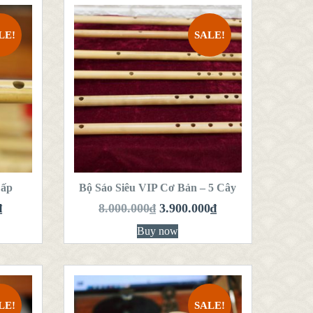
LE!
SALE!
QUICK LOOK
VIEW DETAILS
THÊM VÀO GIỎ
HÀNG
Cấp
Bộ Sáo Siêu VIP Cơ Bản – 5 Cây
₫
8.000.000
₫
3.900.000
₫
Buy now
LE!
SALE!