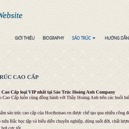
Website
GIỚI THIỆU
BIOGRAPHY
SÁO TRÚC
HƯỚNG DẪN
TRÚC CAO CẤP
c
Cao Cấp loại VIP nhất tại Sáo Trúc Hoàng Anh Company
 Cao Cấp luôn cùng đồng hành với Thầy Hoàng Anh trên các buổi biểu d
ẩm sáo trúc cao cấp của Hocthoisao.vn được chế tạo qua nhiều công đo
nứa Bắc học tập và biểu diễn chuyên nghiệp, dùng suốt đời, chất lượng
 hơi cực tốt.