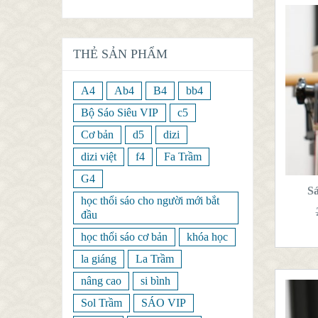
THẺ SẢN PHẨM
A4
Ab4
B4
bb4
Bộ Sáo Siêu VIP
c5
Cơ bản
d5
dizi
T
dizi việt
f4
Fa Trầm
G4
S
học thổi sáo cho người mới bắt
đầu
học thổi sáo cơ bản
khóa học
la giáng
La Trầm
nâng cao
si bình
Sol Trầm
SÁO VIP