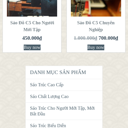
VIEW DETAILS
VIEW DETAILS
THÊM VÀO
THÊM VÀO
GIỎ HÀNG
GIỎ HÀNG
Sáo Đô C5 Cho Người
Sáo Đô C5 Chuyên
Mới Tập
Nghiệp
450.000
₫
1.000.000
₫
700.000
₫
Buy now
Buy now
DANH MỤC SẢN PHẨM
Sáo Trúc Cao Cấp
Sáo Chất Lượng Cao
Sáo Trúc Cho Người Mới Tập, Mới
Bắt Đầu
Sáo Trúc Biểu Diễn