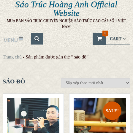
Sáo Trúc Hoàng Anh Official
Website
MUA BÁN SÁO TRÚC CHUYÊN NGHIỆP, SÁO TRÚC CAO CẤP SỐ 1 VIỆT
NAM
0
CART
MENU
Trang chủ
-
Sản phẩm được gắn thẻ “ sáo đô”
SÁO ĐÔ
SALE!
QUICK LOOK
QUICK LOOK