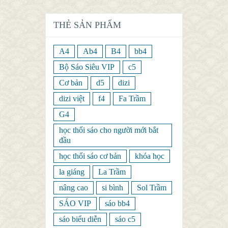
THẺ SẢN PHẨM
A4
Ab4
B4
bb4
Bộ Sáo Siêu VIP
c5
Cơ bản
d5
dizi
dizi việt
f4
Fa Trầm
G4
học thổi sáo cho người mới bắt
đầu
học thổi sáo cơ bản
khóa học
la giáng
La Trầm
nâng cao
si bình
Sol Trầm
SÁO VIP
sáo bb4
sáo biểu diễn
sáo c5