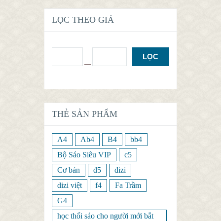
LỌC THEO GIÁ
LỌC
Giá:
—
THẺ SẢN PHẨM
A4
Ab4
B4
bb4
Bộ Sáo Siêu VIP
c5
Cơ bản
d5
dizi
dizi việt
f4
Fa Trầm
G4
học thổi sáo cho người mới bắt