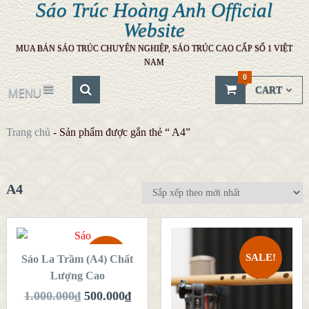
Sáo Trúc Hoàng Anh Official
Website
MUA BÁN SÁO TRÚC CHUYÊN NGHIỆP, SÁO TRÚC CAO CẤP SỐ 1 VIỆT
NAM
0
CART
MENU
Trang chủ
-
Sản phẩm được gắn thẻ “ A4”
A4
THÊM VÀO
GIỎ HÀNG
SALE!
SALE!
Sáo La Trầm (A4) Chất
QUICK LOOK
Lượng Cao
QUICK LOOK
1.000.000
₫
500.000
₫