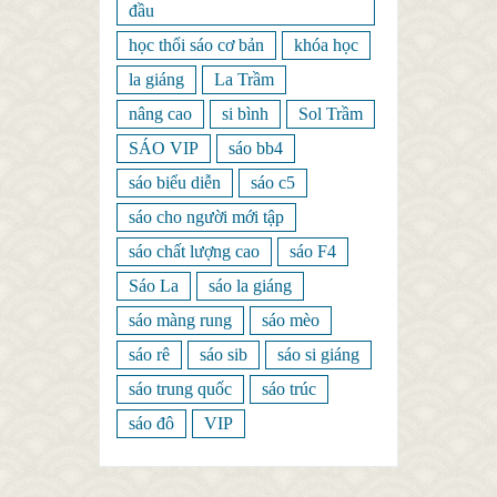
đầu
học thổi sáo cơ bản
khóa học
la giáng
La Trầm
nâng cao
si bình
Sol Trầm
SÁO VIP
sáo bb4
sáo biểu diễn
sáo c5
sáo cho người mới tập
sáo chất lượng cao
sáo F4
Sáo La
sáo la giáng
sáo màng rung
sáo mèo
sáo rê
sáo sib
sáo si giáng
sáo trung quốc
sáo trúc
sáo đô
VIP