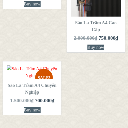
VIEW DETAILS
VIEW DETAILS
Buy now
THÊM VÀO
GIỎ HÀNG
Sáo La Trầm A4 Cao
Cấp
2.000.000
₫
750.000
₫
Buy now
THÊM VÀO
GIỎ HÀNG
SALE!
Sáo La Trầm A4 Chuyên
QUICK LOOK
Nghiệp
VIEW DETAILS
1.500.000
₫
700.000
₫
Buy now