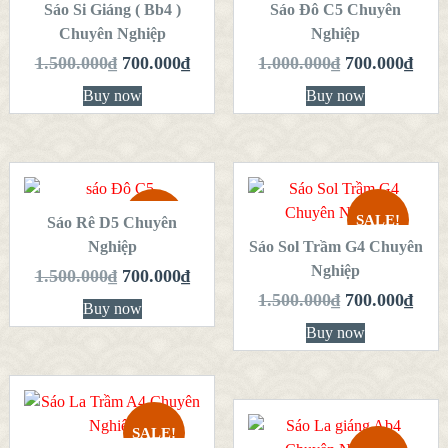
Sáo Si Giáng ( Bb4 )
QUICK LOOK
Sáo Đô C5 Chuyên
QUICK LOOK
Chuyên Nghiệp
Nghiệp
VIEW DETAILS
VIEW DETAILS
1.500.000
₫
700.000
₫
1.000.000
₫
700.000
₫
Buy now
Buy now
THÊM VÀO
GIỎ HÀNG
THÊM VÀO
GIỎ HÀNG
SALE!
SALE!
Sáo Rê D5 Chuyên
QUICK LOOK
Nghiệp
Sáo Sol Trầm G4 Chuyên
QUICK LOOK
Nghiệp
1.500.000
₫
700.000
₫
VIEW DETAILS
VIEW DETAILS
1.500.000
₫
700.000
₫
Buy now
Buy now
THÊM VÀO
GIỎ HÀNG
THÊM VÀO
SALE!
GIỎ HÀNG