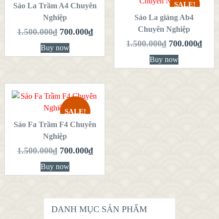
SALE!
Sáo La Trầm A4 Chuyên
QUICK LOOK
Nghiệp
Sáo La giáng Ab4
QUICK LOOK
Chuyên Nghiệp
VIEW DETAILS
1.500.000
₫
700.000
₫
VIEW DETAILS
1.500.000
₫
700.000
₫
Buy now
Buy now
THÊM VÀO
GIỎ HÀNG
SALE!
Sáo Fa Trầm F4 Chuyên
QUICK LOOK
Nghiệp
VIEW DETAILS
1.500.000
₫
700.000
₫
Buy now
DANH MỤC SẢN PHẨM