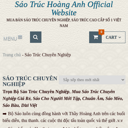
Sáo Trúc Hoàng Anh Official
Website
MUA BÁN SÁO TRÚC CHUYÊN NGHIỆP, SÁO TRÚC CAO CẤP SỐ 1 VIỆT
NAM
0
CART
MENU
Trang chủ
-
Sáo Trúc Chuyên Nghiệp
SÁO TRÚC CHUYÊN
NGHIỆP
Trọn Bộ
Sáo Trúc Chuyên Nghiệp
,
Mua Sáo Trúc Chuyên
Nghiệp
G
iá Rẻ, Sáo C
ho Người Mới Tập, Chuẩn Âm, Sáo Mèo,
Sáo Bầu, Dizi Việt
➡️ Bộ Sáo luôn cùng đồng hành với Thầy Hoàng Anh trên các buổi
biểu diễn, thu thanh. các cuộc thi độc tấu toàn quốc và thế giới .v.v