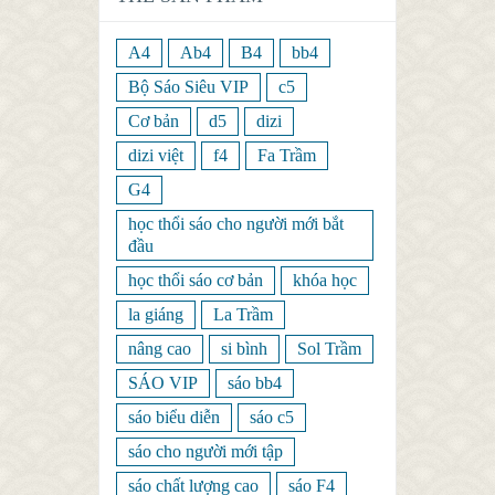
A4
Ab4
B4
bb4
Bộ Sáo Siêu VIP
c5
Cơ bản
d5
dizi
dizi việt
f4
Fa Trầm
G4
học thổi sáo cho người mới bắt
đầu
học thổi sáo cơ bản
khóa học
la giáng
La Trầm
nâng cao
si bình
Sol Trầm
SÁO VIP
sáo bb4
sáo biểu diễn
sáo c5
sáo cho người mới tập
sáo chất lượng cao
sáo F4