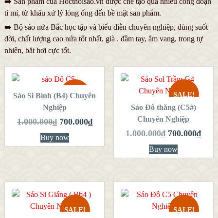
➡️ Sản phẩm của Hocthoisao.vn được chế tạo qua nhiều công đoạn
tỉ mỉ, từ khâu xử lý lòng ống đến bề mặt sản phẩm.
➡️
Bộ sáo nứa Bắc học tập và biểu diễn chuyên nghiệp, dùng suốt
đời, chất lượng cao nứa tốt nhất, già . đầm tay, âm vang, trong tự
nhiên, bắt hơi cực tốt.
THÊM VÀO
GIỎ HÀNG
THÊM VÀO
GIỎ HÀNG
SALE!
SALE!
Sáo Si Bình (B4) Chuyên
QUICK LOOK
Nghiệp
Sáo Đô thăng (C5#)
QUICK LOOK
Chuyên Nghiệp
1.000.000
₫
700.000
₫
VIEW DETAILS
VIEW DETAILS
1.000.000
₫
700.000
₫
Buy now
Buy now
THÊM VÀO
THÊM VÀO
GIỎ HÀNG
GIỎ HÀNG
SALE!
SALE!