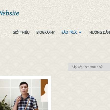
Website
GIỚI THIỆU
BIOGRAPHY
SÁO TRÚC
HƯỚNG DẪN
QUICK LOOK