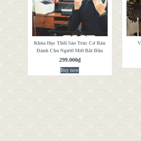
VIEW DETAILS
THÊM VÀO GIỎ
T
HÀNG
Khóa Học Thổi Sáo Trúc Cơ Bản
V
Dành Cho Người Mới Bắt Đầu
299.000
₫
Buy now