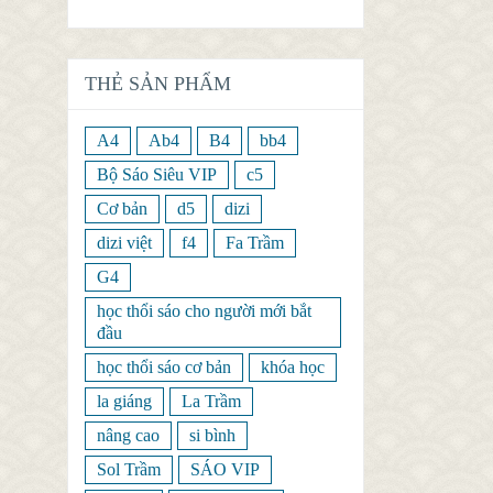
THẺ SẢN PHẨM
A4
Ab4
B4
bb4
Bộ Sáo Siêu VIP
c5
Cơ bản
d5
dizi
dizi việt
f4
Fa Trầm
G4
học thổi sáo cho người mới bắt
đầu
học thổi sáo cơ bản
khóa học
la giáng
La Trầm
nâng cao
si bình
Sol Trầm
SÁO VIP