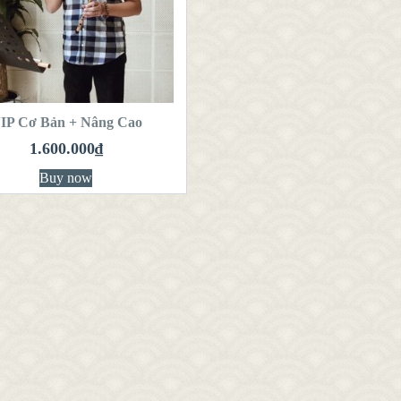
VIEW DETAILS
HÊM VÀO GIỎ
HÀNG
IP Cơ Bản + Nâng Cao
1.600.000
₫
Buy now