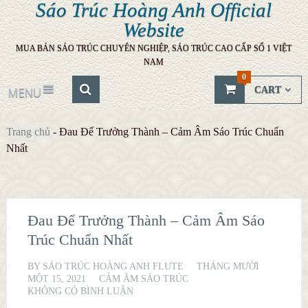
Sáo Trúc Hoàng Anh Official
Website
MUA BÁN SÁO TRÚC CHUYÊN NGHIỆP, SÁO TRÚC CAO CẤP SỐ 1 VIỆT
NAM
0
CART
MENU
Trang chủ
-
Đau Để Trưởng Thành – Cảm Âm Sáo Trúc Chuẩn
Nhất
Đau Để Trưởng Thành – Cảm Âm Sáo
Trúc Chuẩn Nhất
BY
SÁO TRÚC HOÀNG ANH FLUTE
THÁNG MƯỜI
MỘT 15, 2021
CẢM ÂM SÁO TRÚC
KHÔNG CÓ BÌNH LUẬN