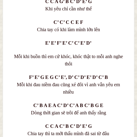
C C A G’ B C’ D’ E’ G
Khi yêu chỉ cần như thế
C’ C’ C C E F
Chia tay có khi làm mình lớn lên
E’ E’ F’ E’ C’ C’ E’ D’
Mỗi khi buồn thì em cứ khóc, khóc thật to mỗi anh nghe
thôi
F’ E’ G E G C’ E’, D’ C’ D’ E’ D’ C’ B
Mỗi khi đau niềm đau cũng xé đôi vì anh vẫn yêu em
nhiều
C’ B A E A C’ D’ C’ A B C’ B G E
Dòng thời gian sẽ trôi để anh thấy rằng
C C A C’ B C’ D’ E’ G
Chia tay thì ta mới thấu mình đã sai từ đâu