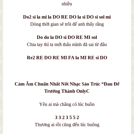
nhiều
Do2 si la mi la DO RE DO la si DO si sol mi
Dòng thời gian sẽ trôi để anh thấy rằng
Do do la DO si DO RE MI sol
Chia tay thì ta mới thấu mình đã sai từ đâu
Re2 RE DO RE MI FA la MI RE si DO
Cảm Âm Chuẩn Nhất Nốt Nhạc Sáo Trúc “Đau Để
Trưởng Thành OnlyC
Yêu ai mà chẳng có lúc buồn
3 3 2 3 5 5 2
Thương ai rồi cũng đến lúc buông