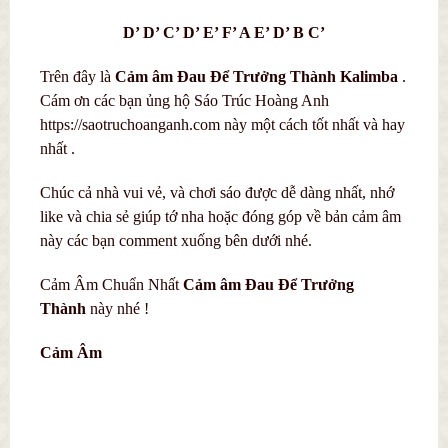
D’ D’ C’ D’ E’ F’ A E’ D’ B C’
Trên đây là
C
ả
m
âm Đau Để Trưởng Thành Kali
mba
.
Cám ơn các bạn ủng hộ Sáo Trúc Hoàng Anh
https://saotruchoanganh.com này một cách tốt nhất và hay
nhất .
Chúc cả nhà vui vẻ, và chơi sáo được dễ dàng nhất, nhớ
like và chia sẻ giúp tớ nha hoặc đóng góp về bản cảm âm
này các bạn comment xuống bên dưới nhé.
Cảm Âm Chuẩn Nhất
C
ả
m
âm Đau Để Trưởng
Thành
này nhé !
Cảm Âm