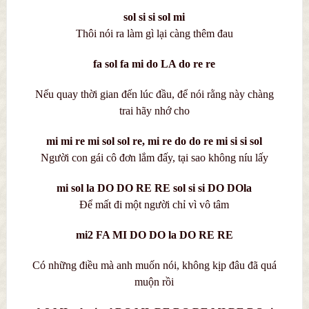
sol si si sol mi
Thôi nói ra làm gì lại càng thêm đau
fa sol fa mi do LA do re re
Nếu quay thời gian đến lúc đầu, để nói rằng này chàng
trai hãy nhớ cho
mi mi re mi sol sol re, mi re do do re mi si si sol
Người con gái cô đơn lắm đấy, tại sao không níu lấy
mi sol la DO DO RE RE sol si si DO DOla
Để mất đi một người chỉ vì vô tâm
mi2 FA MI DO DO la DO RE RE
Có những điều mà anh muốn nói, không kịp đâu đã quá
muộn rồi