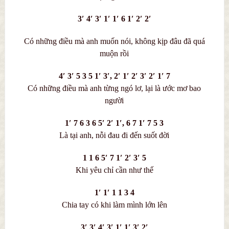
3′ 4′ 3′ 1′ 1′ 6 1′ 2′ 2′
Có những điều mà anh muốn nói, không kịp đâu đã quá
muộn rồi
4′ 3′ 5 3 5 1′ 3′, 2′ 1′ 2′ 3′ 2′ 1′ 7
Có những điều mà anh từng ngó lơ, lại là ước mơ bao
người
1′ 7 6 3 6 5′ 2′ 1′, 6 7 1′ 7 5 3
Là tại anh, nỗi đau đi đến suốt đời
1 1 6 5′ 7 1′ 2′ 3′ 5
Khi yêu chỉ cần như thế
1′ 1′ 1 1 3 4
Chia tay có khi làm mình lớn lên
3′ 3′ 4′ 3′ 1′ 1′ 3′ 2′