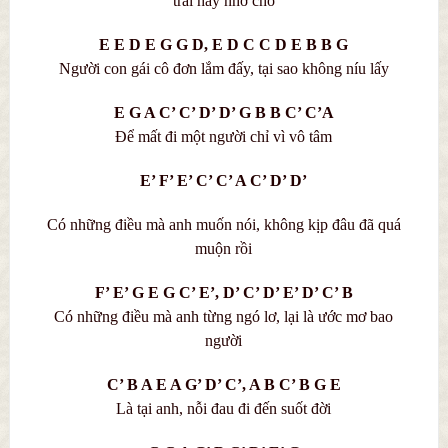
trai hãy nhớ cho
E E D E G G D, E D C C D E B B G
Người con gái cô đơn lắm đấy, tại sao không níu lấy
E G A C’ C’ D’ D’ G B B C’ C’A
Để mất đi một người chỉ vì vô tâm
E’ F’ E’ C’ C’ A C’ D’ D’
Có những điều mà anh muốn nói, không kịp đâu đã quá
muộn rồi
F’ E’ G E G C’ E’, D’ C’ D’ E’ D’ C’ B
Có những điều mà anh từng ngó lơ, lại là ước mơ bao
người
C’ B A E A G’ D’ C’, A B C’ B G E
Là tại anh, nỗi đau đi đến suốt đời