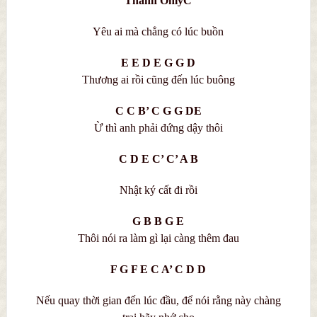
Thành OnlyC
Yêu ai mà chẳng có lúc buồn
E E D E G G D
Thương ai rồi cũng đến lúc buông
C C B’ C G G DE
Ừ thì anh phải đứng dậy thôi
C D E C’ C’ A B
Nhật ký cất đi rồi
G B B G E
Thôi nói ra làm gì lại càng thêm đau
F G F E C A’ C D D
Nếu quay thời gian đến lúc đầu, để nói rằng này chàng