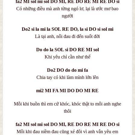
fa2 MI sol mi sol DO MI, RE DO RE MI RE DO si
Có những điều mà anh từng ngó lơ, lại là ước mơ bao
người
Do2 si la mi la SOL RE DO, la si DO si sol mi
Là tại anh, nỗi đau đi đến suốt đời
Do do la SOL si DO RE MI sol
Khi yêu chỉ cần như thế
Do2 DO do do mi fa
Chia tay có khi làm mình lớn lên
mi2 MI FA MI DO DO MI RE
Mỗi khi buồn thì em cứ khóc, khóc thật to mỗi anh nghe
thôi
fa2 MI sol mi sol DO MI, RE DO RE MI RE DO si
Mỗi khi đau niềm đau cũng xé đôi vì anh vẫn yêu em