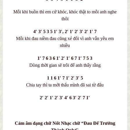
Mỗi khi buồn thì em cứ khóc, khóc thật to mỗi anh nghe
thôi
4′ 3′ 5 3 5 1′ 3′, 2′ 1′ 2′ 3′ 2′ 1′ 7
Mỗi khi đau niềm đau cũng xé đôi vì anh vẫn yêu em
nhiều
1′ 7 6 3 6 1′ 2′ 1′ 6 7 1′ 7 5 3
Dòng thời gian sẽ trôi để anh thấy rằng
1 1 6 1′ 7 1′ 2′ 3′ 5
Chia tay thì ta mới thấu mình đã sai từ đâu
2′ 2′ 1′ 2′ 3′ 4′ 6 3′ 2′ 7 1′
Cảm âm dạng chữ Nốt Nhạc chữ “Đau Để Trưởng