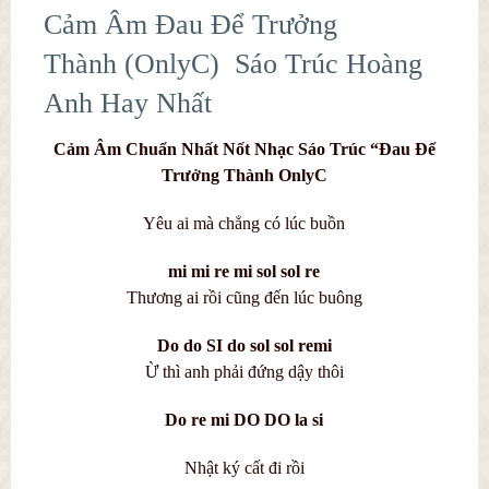
Cảm Âm Đau Để Trưởng
Thành (OnlyC) Sáo Trúc Hoàng
Anh Hay Nhất
Cảm Âm Chuẩn Nhất Nốt Nhạc Sáo Trúc “Đau Để
Trưởng Thành OnlyC
Yêu ai mà chẳng có lúc buồn
mi mi re mi sol sol re
Thương ai rồi cũng đến lúc buông
Do do SI do sol sol remi
Ừ thì anh phải đứng dậy thôi
Do re mi DO DO la si
Nhật ký cất đi rồi