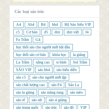
Các loại sáo trúc
A4
Ab4
B4
bb4
Bộ Sáo Siêu VIP
c5
Cơ bản
d5
dizi
dizi việt
f4
Fa Trầm
G4
học thổi sáo cho người mới bắt đầu
học thổi sáo cơ bản
khóa học
la giáng
La Trầm
nâng cao
si bình
Sol Trầm
SÁO VIP
sáo bb4
sáo biểu diễn
sáo c5
sáo cho người mới tập
sáo chất lượng cao
sáo F4
Sáo La
sáo la giáng
sáo màng rung
sáo mèo
sáo rê
sáo sib
sáo si giáng
sáo trung quốc
sáo trúc
sáo đô
VIP