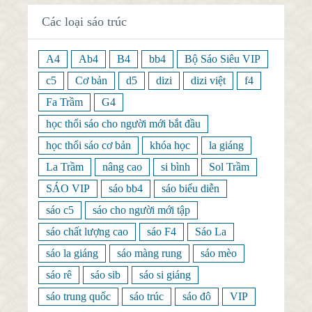
Các loại sáo trúc
A4
Ab4
B4
bb4
Bộ Sáo Siêu VIP
c5
Cơ bản
d5
dizi
dizi việt
f4
Fa Trầm
G4
học thổi sáo cho người mới bắt đầu
học thổi sáo cơ bản
khóa học
la giáng
La Trầm
nâng cao
si bình
Sol Trầm
SÁO VIP
sáo bb4
sáo biểu diễn
sáo c5
sáo cho người mới tập
sáo chất lượng cao
sáo F4
Sáo La
sáo la giáng
sáo màng rung
sáo mèo
sáo rê
sáo sib
sáo si giáng
sáo trung quốc
sáo trúc
sáo đô
VIP