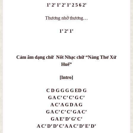
1’ 2’ 1’ 2’ 1’ 2 5 6 2’
Thương nhớ thương…
1’ 2’ 1’
Cảm âm dạng chữ Nốt Nhạc chữ “Nàng Thơ Xứ
Huế”
[Intro]
C D G G G G ED G
G A C’ C’ C’ G C’
A C’ A G D A G
G A C’ C’ C’ G A C’
G A E’ D’ G’ C’
A C’ D’ D’ C’ A A C’ D’ E’ D’