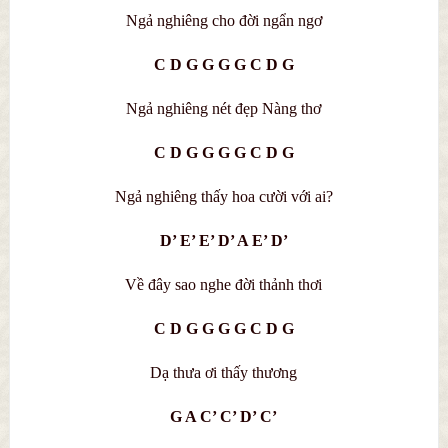
Ngả nghiêng cho đời ngẩn ngơ
C D G G G G C D G
Ngả nghiêng nét đẹp Nàng thơ
C D G G G G C D G
Ngả nghiêng thấy hoa cười với ai?
D’ E’ E’ D’ A E’ D’
Về đây sao nghe đời thảnh thơi
C D G G G G C D G
Dạ thưa ơi thấy thương
G A C’ C’ D’ C’