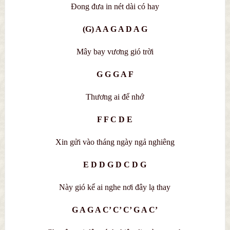
Đong đưa in nét dài có hay
(G) A A G A D A G
Mây bay vương gió trời
G G G A F
Thương ai để nhớ
F F C D E
Xin gửi vào tháng ngày ngả nghiêng
E D D G D C D G
Này gió kể ai nghe nơi đây lạ thay
G A G A C’ C’ C’ G A C’