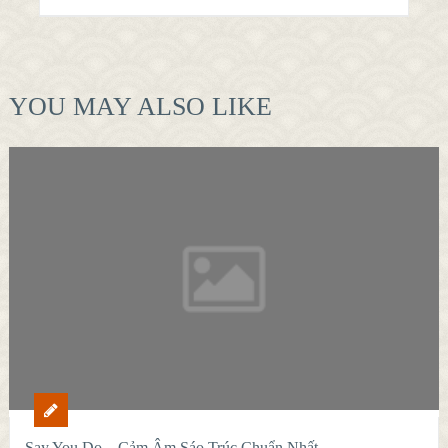
YOU MAY ALSO LIKE
Say You Do – Cảm Âm Sáo Trúc Chuẩn Nhất