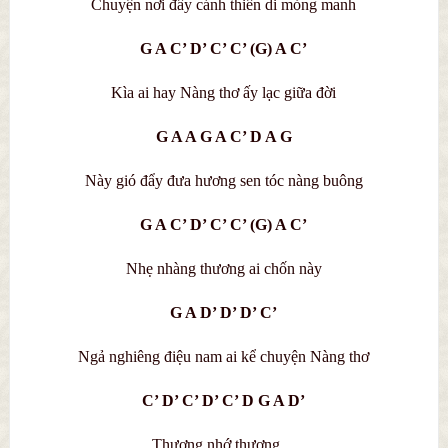
Chuyện nơi đây cánh thiên di mỏng manh
G A C’ D’ C’ C’ (G) A C’
Kìa ai hay Nàng thơ ấy lạc giữa đời
G A A G A C’ D A G
Này gió đẩy đưa hương sen tóc nàng buông
G A C’ D’ C’ C’ (G) A C’
Nhẹ nhàng thương ai chốn này
G A D’ D’ D’ C’
Ngả nghiêng điệu nam ai kể chuyện Nàng thơ
C’ D’ C’ D’ C’ D G A D’
Thương nhớ thương…