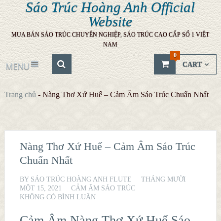
Sáo Trúc Hoàng Anh Official
Website
MUA BÁN SÁO TRÚC CHUYÊN NGHIỆP, SÁO TRÚC CAO CẤP SỐ 1 VIỆT
NAM
0
CART
MENU
Trang chủ
-
Nàng Thơ Xứ Huế – Cảm Âm Sáo Trúc Chuẩn Nhất
Nàng Thơ Xứ Huế – Cảm Âm Sáo Trúc
Chuẩn Nhất
BY
SÁO TRÚC HOÀNG ANH FLUTE
THÁNG MƯỜI
MỘT 15, 2021
CẢM ÂM SÁO TRÚC
KHÔNG CÓ BÌNH LUẬN
Cảm Âm Nàng Thơ Xứ Huế Sáo