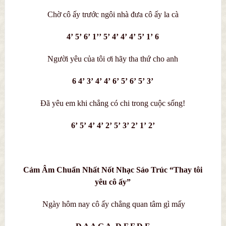
Chờ cô ấy trước ngôi nhà đưa cô ấy la cà
4’ 5’ 6’ 1’’ 5’ 4’ 4’ 4’ 5’ 1’ 6
Người yêu của tôi ơi hãy tha thứ cho anh
6 4’ 3’ 4’ 4’ 6’ 5’ 6’ 5’ 3’
Đã yêu em khi chẳng có chi trong cuộc sống!
6’ 5’ 4’ 4’ 2’ 5’ 3’ 2’ 1’ 2’
Cảm Âm Chuẩn Nhất Nốt Nhạc Sáo Trúc “Thay tôi
yêu cô ấy”
Ngày hôm nay cô ấy chẳng quan tâm gì mấy