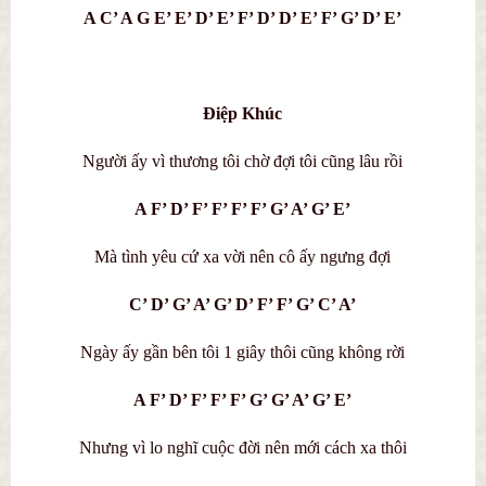
A C’ A G E’ E’ D’ E’ F’ D’ D’ E’ F’ G’ D’ E’
Điệp Khúc
Người ấy vì thương tôi chờ đợi tôi cũng lâu rồi
A F’ D’ F’ F’ F’ F’ G’ A’ G’ E’
Mà tình yêu cứ xa vời nên cô ấy ngưng đợi
C’ D’ G’ A’ G’ D’ F’ F’ G’ C’ A’
Ngày ấy gần bên tôi 1 giây thôi cũng không rời
A F’ D’ F’ F’ F’ G’ G’ A’ G’ E’
Nhưng vì lo nghĩ cuộc đời nên mới cách xa thôi