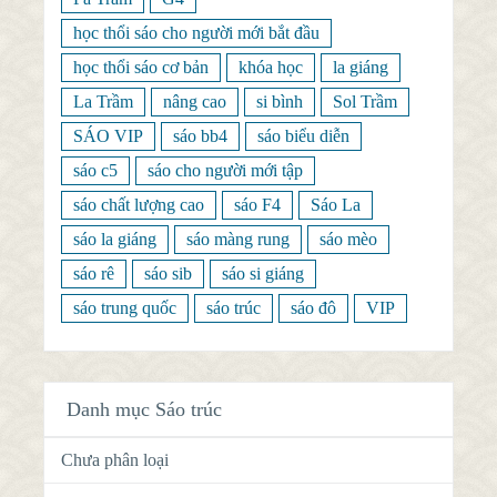
học thổi sáo cho người mới bắt đầu
học thổi sáo cơ bản
khóa học
la giáng
La Trầm
nâng cao
si bình
Sol Trầm
SÁO VIP
sáo bb4
sáo biểu diễn
sáo c5
sáo cho người mới tập
sáo chất lượng cao
sáo F4
Sáo La
sáo la giáng
sáo màng rung
sáo mèo
sáo rê
sáo sib
sáo si giáng
sáo trung quốc
sáo trúc
sáo đô
VIP
Danh mục Sáo trúc
Chưa phân loại