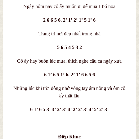
Ngày hôm nay cô ấy muốn đi để mua 1 bó hoa
2 6 6 5 6, 2’ 1’ 2’ 1’ 5 1’ 6
Trang trí nơi đẹp nhất trong nhà
5 6 5 4 5 3 2
Cô ấy hay buồn lúc mưa, thích nghe câu ca ngày xưa
6 1’ 6 5 1’ 6. 2’ 1’ 6 6 5 6
Những lúc khi trời đông nhớ vòng tay ấm nồng và ôm cô
ấy thật lâu
6 1’ 6 5 3’ 3’ 2’ 3’ 4’ 2’ 2’ 3’ 4’ 5’ 2’ 3’
Điệp Khúc