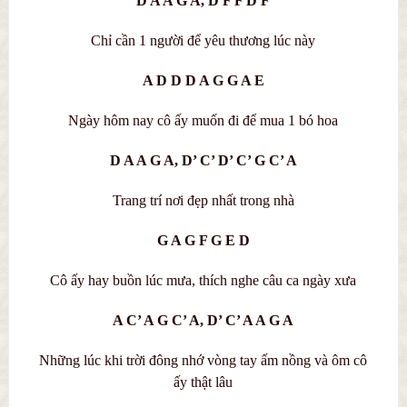
D A A G A, D F F D F
Chỉ cần 1 người để yêu thương lúc này
A D D D A G G A E
Ngày hôm nay cô ấy muốn đi để mua 1 bó hoa
D A A G A, D’ C’ D’ C’ G C’ A
Trang trí nơi đẹp nhất trong nhà
G A G F G E D
Cô ấy hay buồn lúc mưa, thích nghe câu ca ngày xưa
A C’ A G C’ A, D’ C’ A A G A
Những lúc khi trời đông nhớ vòng tay ấm nồng và ôm cô
ấy thật lâu