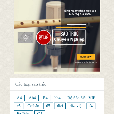
Các loại sáo trúc
A4
Ab4
B4
bb4
Bộ Sáo Siêu VIP
c5
Cơ bản
d5
dizi
dizi việt
f4
Fa Trầm
G4