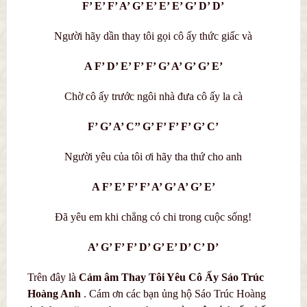
F’ E’ F’ A’ G’ E’ E’ E’ G’ D’ D’
Người hãy dần thay tôi gọi cô ấy thức giấc và
A F’ D’ E’ F’ F’ G’ A’ G’ G’ E’
Chờ cô ấy trước ngôi nhà đưa cô ấy la cà
F’ G’ A’ C’’ G’ F’ F’ F’ G’ C’
Người yêu của tôi ơi hãy tha thứ cho anh
A F’ E’ F’ F’ A’ G’ A’ G’ E’
Đã yêu em khi chẳng có chi trong cuộc sống!
A’ G’ F’ F’ D’ G’ E’ D’ C’ D’
Trên đây là
C
ả
m âm Thay Tôi Yêu Cô Ấy
Sáo Trúc
Hoàng Anh
. Cám ơn các bạn ủng hộ Sáo Trúc Hoàng