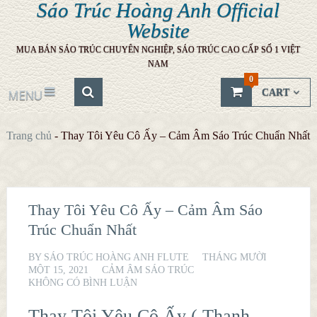
Sáo Trúc Hoàng Anh Official
Website
MUA BÁN SÁO TRÚC CHUYÊN NGHIỆP, SÁO TRÚC CAO CẤP SỐ 1 VIỆT
NAM
0
CART
MENU
Trang chủ
-
Thay Tôi Yêu Cô Ấy – Cảm Âm Sáo Trúc Chuẩn Nhất
Thay Tôi Yêu Cô Ấy – Cảm Âm Sáo
Trúc Chuẩn Nhất
BY
SÁO TRÚC HOÀNG ANH FLUTE
THÁNG MƯỜI
MỘT 15, 2021
CẢM ÂM SÁO TRÚC
KHÔNG CÓ BÌNH LUẬN
Thay Tôi Yêu Cô Ấy ( Thanh