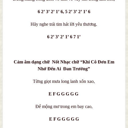
6 2’ 3’ 2’ 1’ 6, 5 2’ 3’ 2’ 1’ 6
Hãy nghe trái tim hát lời yêu thương.
6 2’ 3’ 2’ 1’ 6 7 1’
Cảm âm dạng chữ Nốt Nhạc chữ “Khi Cô Đơn Em
Nhớ Đến Ai Đan Trường”
Từng giọt mưa long lanh xôn xao,
E F G G G G G
Để mộng mơ trong em bay cao,
E F G G G G G