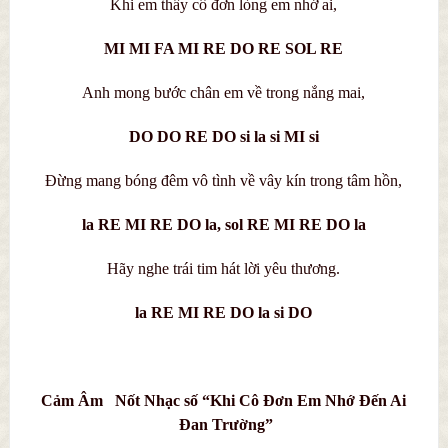
Khi em thấy cô đơn lòng em nhớ ai,
MI MI FA MI RE DO RE SOL RE
Anh mong bước chân em về trong nắng mai,
DO DO RE DO si la si MI si
Đừng mang bóng đêm vô tình về vây kín trong tâm hồn,
la RE MI RE DO la, sol RE MI RE DO la
Hãy nghe trái tim hát lời yêu thương.
la RE MI RE DO la si DO
Cảm Âm Nốt Nhạc số “Khi Cô Đơn Em Nhớ Đến Ai
Đan Trường”