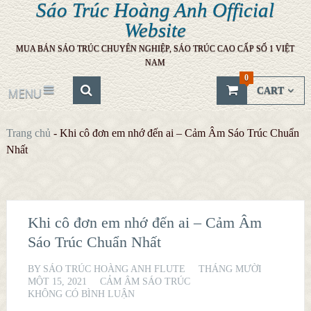
Sáo Trúc Hoàng Anh Official
Website
MUA BÁN SÁO TRÚC CHUYÊN NGHIỆP, SÁO TRÚC CAO CẤP SỐ 1 VIỆT
NAM
0
CART
MENU
Trang chủ
-
Khi cô đơn em nhớ đến ai – Cảm Âm Sáo Trúc Chuẩn
Nhất
Khi cô đơn em nhớ đến ai – Cảm Âm
Sáo Trúc Chuẩn Nhất
BY
SÁO TRÚC HOÀNG ANH FLUTE
THÁNG MƯỜI
MỘT 15, 2021
CẢM ÂM SÁO TRÚC
KHÔNG CÓ BÌNH LUẬN