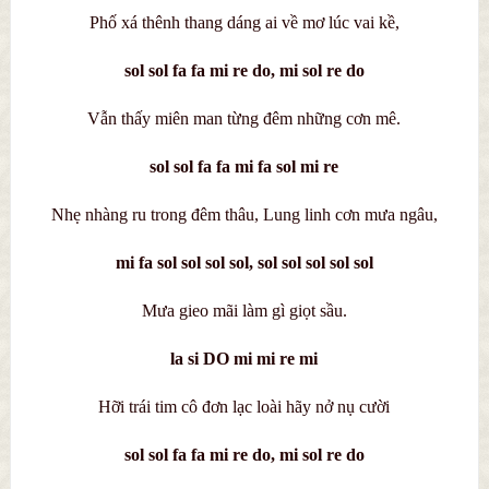
Phố xá thênh thang dáng ai về mơ lúc vai kề,
sol sol fa fa mi re do, mi sol re do
Vẫn thấy miên man từng đêm những cơn mê.
sol sol fa fa mi fa sol mi re
Nhẹ nhàng ru trong đêm thâu, Lung linh cơn mưa ngâu,
mi fa sol sol sol sol, sol sol sol sol sol
Mưa gieo mãi làm gì giọt sầu.
la si DO mi mi re mi
Hỡi trái tim cô đơn lạc loài hãy nở nụ cười
sol sol fa fa mi re do, mi sol re do