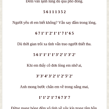
Đêm vẫn lạnh lùng dù qua phố đông.
5 6 1 1 1 3 5 2
Người yêu ơi em biết không? Vẫn say đắm trong lòng,
6 7 1’ 1’ 2’ 1’ 1’ 7 1’ 6 5
Dù thời gian trôi xa tình vẫn trao người thiết tha.
5 6 1’ 1’ 1’ 1’ 3’ 2’ 1’ 3’ 2’
Khi em thấy cô đơn lòng em nhớ ai,
3’ 3’ 4’ 3’ 2’ 1’ 2’ 5’ 2’
Anh mong bước chân em về trong nắng mai,
1’ 1’ 2’ 1’ 7 6 7 3’ 7
Đừng mang bóng đêm vô tình về vây kín trong tâm hồn,