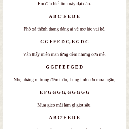
Em đâu biết tình này dạt dào.
A B C’ E E D E
Phố xá thênh thang dáng ai về mơ lúc vai kề,
G G F F E D C, E G D C
Vẫn thấy miên man từng đêm những cơn mê.
G G F F E F G E D
Nhẹ nhàng ru trong đêm thâu, Lung linh cơn mưa ngâu,
E F G G G G, G G G G G
Mưa gieo mãi làm gì giọt sầu.
A B C’ E E D E