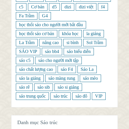
c5
Cơ bản
d5
dizi
dizi việt
f4
Fa Trầm
G4
học thổi sáo cho người mới bắt đầu
học thổi sáo cơ bản
khóa học
la giáng
La Trầm
nâng cao
si bình
Sol Trầm
SÁO VIP
sáo bb4
sáo biểu diễn
sáo c5
sáo cho người mới tập
sáo chất lượng cao
sáo F4
Sáo La
sáo la giáng
sáo màng rung
sáo mèo
sáo rê
sáo sib
sáo si giáng
sáo trung quốc
sáo trúc
sáo đô
VIP
Danh mục Sáo trúc