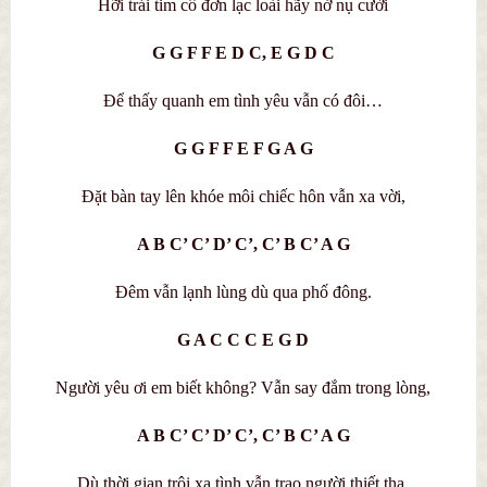
Hỡi trái tim cô đơn lạc loài hãy nở nụ cười
G G F F E D C, E G D C
Để thấy quanh em tình yêu vẫn có đôi…
G G F F E F G A G
Đặt bàn tay lên khóe môi chiếc hôn vẫn xa vời,
A B C’ C’ D’ C’, C’ B C’ A G
Đêm vẫn lạnh lùng dù qua phố đông.
G A C C C E G D
Người yêu ơi em biết không? Vẫn say đắm trong lòng,
A B C’ C’ D’ C’, C’ B C’ A G
Dù thời gian trôi xa tình vẫn trao người thiết tha.