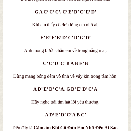
G A C’ C’ C’, C’ E’ D’ C’ E’ D’
Khi em thấy cô đơn lòng em nhớ ai,
E’ E’ F’ E’ D’ C’ D’ G’ D’
Anh mong bước chân em về trong nắng mai,
C’ C’ D’ C’ B A B E’ B
Đừng mang bóng đêm vô tình về vây kín trong tâm hồn,
A D’ E’ D’ C’ A, G D’ E’ D’ C’ A
Hãy nghe trái tim hát lời yêu thương.
A D’ E’ D’ C’ A B C’
Trên đây là
C
ả
m âm Khi Cô Đơn Em Nhớ Đến Ai
Sáo