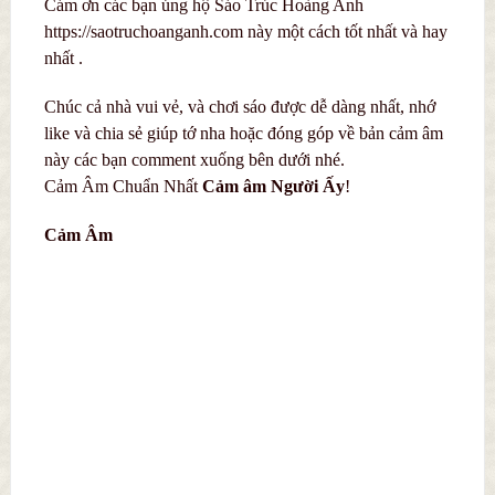
Cám ơn các bạn ủng hộ Sáo Trúc Hoàng Anh
https://saotruchoanganh.com này một cách tốt nhất và hay
nhất .
Chúc cả nhà vui vẻ, và chơi sáo được dễ dàng nhất, nhớ
like và chia sẻ giúp tớ nha hoặc đóng góp về bản cảm âm
này các bạn comment xuống bên dưới nhé.
Cảm Âm Chuẩn Nhất
C
ả
m âm Người Ấy
!
Cảm Âm