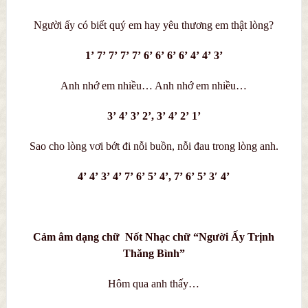
Người ấy có biết quý em hay yêu thương em thật lòng?
1’ 7’ 7’ 7’ 7’ 6’ 6’ 6’ 6’ 4’ 4’ 3’
Anh nhớ em nhiều… Anh nhớ em nhiều…
3’ 4’ 3’ 2’, 3’ 4’ 2’ 1’
Sao cho lòng vơi bớt đi nỗi buồn, nỗi đau trong lòng anh.
4’ 4’ 3’ 4’ 7’ 6’ 5’ 4’, 7’ 6’ 5’ 3′ 4’
Cảm âm dạng chữ Nốt Nhạc chữ “Người Ấy Trịnh
Thăng Bình”
Hôm qua anh thấy…