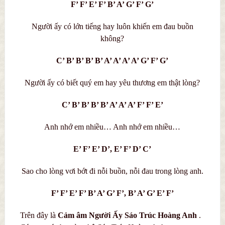
F’ F’ E’ F’ B’ A’ G’ F’ G’
Người ấy có lớn tiếng hay luôn khiến em đau buồn
không?
C’ B’ B’ B’ B’ A’ A’ A’ A’ G’ F’ G’
Người ấy có biết quý em hay yêu thương em thật lòng?
C’ B’ B’ B’ B’ A’ A’ A’ F’ F’ E’
Anh nhớ em nhiều… Anh nhớ em nhiều…
E’ F’ E’ D’, E’ F’ D’ C’
Sao cho lòng vơi bớt đi nỗi buồn, nỗi đau trong lòng anh.
F’ F’ E’ F’ B’ A’ G’ F’, B’ A’ G’ E’ F’
Trên đây là
C
ả
m âm Người Ấy
Sáo Trúc Hoàng Anh
.