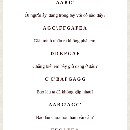
A A B C’
Ôi người ấy, đang trong tay với cô nào đấy?
A G C’, F F G A F E A
Giật mình nhận ra không phải em,
D D E F G A F
Chẳng biết em bây giờ đang ở đâu?
C’ C’ B A F G A G G
Bao lâu ta đã không gặp nhau?
A A B C’ A G C’
Bao lâu chưa hỏi thăm vài câu?