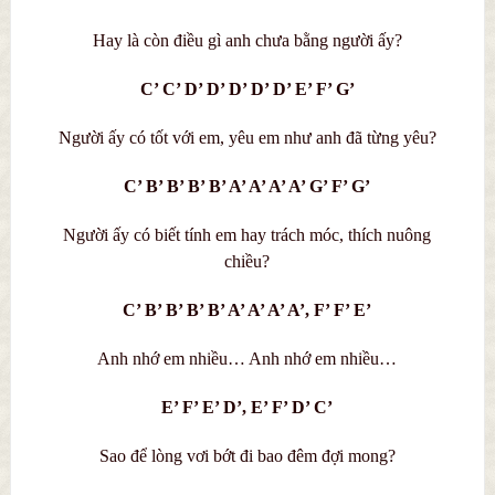
Hay là còn điều gì anh chưa bằng người ấy?
C’ C’ D’ D’ D’ D’ D’ E’ F’ G’
Người ấy có tốt với em, yêu em như anh đã từng yêu?
C’ B’ B’ B’ B’ A’ A’ A’ A’ G’ F’ G’
Người ấy có biết tính em hay trách móc, thích nuông
chiều?
C’ B’ B’ B’ B’ A’ A’ A’ A’, F’ F’ E’
Anh nhớ em nhiều… Anh nhớ em nhiều…
E’ F’ E’ D’, E’ F’ D’ C’
Sao để lòng vơi bớt đi bao đêm đợi mong?