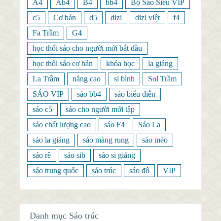
A4
Ab4
B4
bb4
Bộ Sáo Siêu VIP
c5
Cơ bản
d5
dizi
dizi việt
f4
Fa Trầm
G4
học thổi sáo cho người mới bắt đầu
học thổi sáo cơ bản
khóa học
la giáng
La Trầm
nâng cao
si bình
Sol Trầm
SÁO VIP
sáo bb4
sáo biểu diễn
sáo c5
sáo cho người mới tập
sáo chất lượng cao
sáo F4
Sáo La
sáo la giáng
sáo màng rung
sáo mèo
sáo rê
sáo sib
sáo si giáng
sáo trung quốc
sáo trúc
sáo đô
VIP
Danh mục Sáo trúc