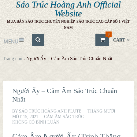
Sáo Trúc Hoàng Anh Official
Website
MUA BÁN SÁO TRÚC CHUYÊN NGHIỆP, SÁO TRÚC CAO CẤP SỐ 1 VIỆT
NAM
0
CART
MENU
Trang chủ
-
Người Ấy – Cảm Âm Sáo Trúc Chuẩn Nhất
Người Ấy – Cảm Âm Sáo Trúc Chuẩn
Nhất
BY
SÁO TRÚC HOÀNG ANH FLUTE
THÁNG MƯỜI
MỘT 15, 2021
CẢM ÂM SÁO TRÚC
KHÔNG CÓ BÌNH LUẬN
Cảm Âm Người Ấy (Trịnh Thăng