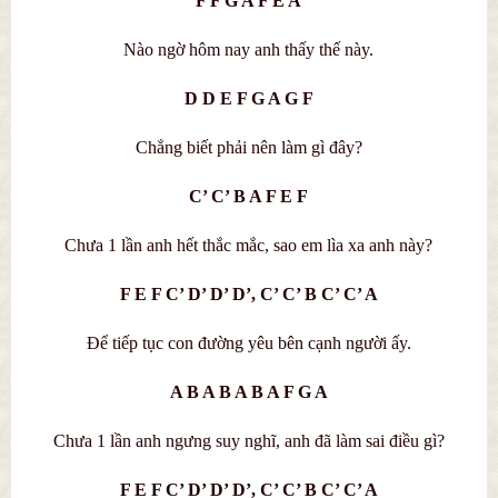
F F G A F E A
Nào ngờ hôm nay anh thấy thế này.
D D E F G A G F
Chẳng biết phải nên làm gì đây?
C’ C’ B A F E F
Chưa 1 lần anh hết thắc mắc, sao em lìa xa anh này?
F E F C’ D’ D’ D’, C’ C’ B C’ C’ A
Để tiếp tục con đường yêu bên cạnh người ấy.
A B A B A B A F G A
Chưa 1 lần anh ngưng suy nghĩ, anh đã làm sai điều gì?
F E F C’ D’ D’ D’, C’ C’ B C’ C’ A