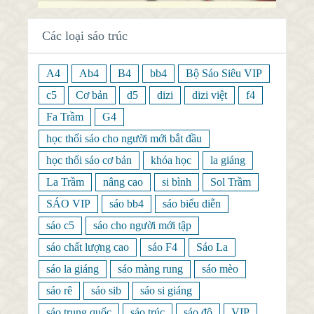
Các loại sáo trúc
A4
Ab4
B4
bb4
Bộ Sáo Siêu VIP
c5
Cơ bản
d5
dizi
dizi việt
f4
Fa Trầm
G4
học thổi sáo cho người mới bắt đầu
học thổi sáo cơ bản
khóa học
la giáng
La Trầm
nâng cao
si bình
Sol Trầm
SÁO VIP
sáo bb4
sáo biểu diễn
sáo c5
sáo cho người mới tập
sáo chất lượng cao
sáo F4
Sáo La
sáo la giáng
sáo màng rung
sáo mèo
sáo rê
sáo sib
sáo si giáng
sáo trung quốc
sáo trúc
sáo đô
VIP