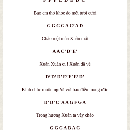
F’ F’ F’ E’ D’ E’ D’ C’
Bao em thơ khoe áo mới tươi cười
G G G G A C’ A D
Chào một mùa Xuân mới
A A C’ D’ E’
Xuân Xuân ơi ! Xuân đã về
D’ D’ D’ E’ F’ E’ D’
Kính chúc muôn người với bao điều mong ước
D’ D’ C’ A A G F G A
Trong hương Xuân ta vẫy chào
G G G A B A G