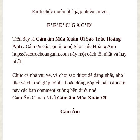
Kính chúc muôn nhà gặp nhiều an vui
E’ E’ D’ C’ G A C’ D’
Trên đây là
C
ả
m âm Mùa Xuân Ơi
Sáo Trúc Hoàng
Anh
. Cám ơn các bạn ủng hộ Sáo Trúc Hoàng Anh
https://saotruchoanganh.com này một cách tốt nhất và hay
nhất .
Chúc cả nhà vui vẻ, và chơi sáo được dễ dàng nhất, nhớ
like và chia sẻ giúp tớ nha hoặc đóng góp về bản cảm âm
này các bạn comment xuống bên dưới nhé.
Cảm Âm Chuẩn Nhất
C
ả
m âm Mùa Xuân Ơi
!
Cảm Âm