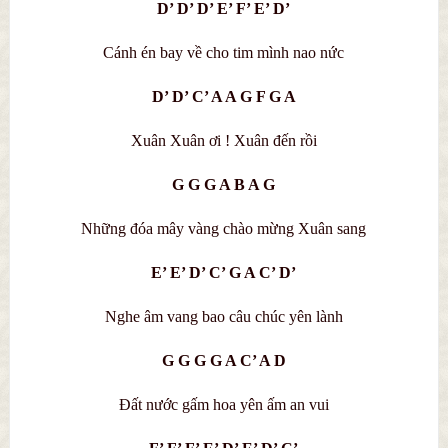
D’ D’ D’ E’ F’ E’ D’
Cánh én bay về cho tim mình nao nức
D’ D’ C’ A A G F G A
Xuân Xuân ơi ! Xuân đến rồi
G G G A B A G
Những đóa mây vàng chào mừng Xuân sang
E’ E’ D’ C’ G A C’ D’
Nghe âm vang bao câu chúc yên lành
G G G G A C’ A D
Đất nước gấm hoa yên ấm an vui