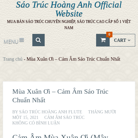
Sáo Trúc Hoàng Anh Official
Website
MUA BÁN SÁO TRÚC CHUYÊN NGHIỆP, SÁO TRÚC CAO CẤP SỐ 1 VIỆT
NAM
0
CART
MENU
Trang chủ
-
Mùa Xuân Ơi – Cảm Âm Sáo Trúc Chuẩn Nhất
Mùa Xuân Ơi – Cảm Âm Sáo Trúc
Chuẩn Nhất
BY
SÁO TRÚC HOÀNG ANH FLUTE
THÁNG MƯỜI
MỘT 15, 2021
CẢM ÂM SÁO TRÚC
KHÔNG CÓ BÌNH LUẬN
Cảm Âm Mùa Xuân Ơi (Mây