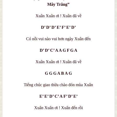
Mây Trắng”
Xuân Xuân ơi ! Xuân đã về
D’ D’ D’ E’ F’ E’ D’
Có nỗi vui nào vui hơn ngày Xuân đến
D’ D’ C’ A A G F G A
Xuân Xuân ơi ! Xuân đã về
G G G A B A G
Tiếng chúc giao thừa chào đón mùa Xuân
E’ E’ D’ C’ A F’ D’ E’
Xuân Xuân ơi ! Xuân đến rồi