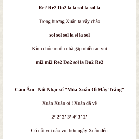
Re2 Re2 Do2 la la sol fa sol la
Trong hương Xuân ta vẫy chào
sol sol sol la si la sol
Kính chúc muôn nhà gặp nhiều an vui
mi2 mi2 Re2 Do2 sol la Do2 Re2
Cảm Âm Nốt Nhạc số “Mùa Xuân Ơi Mây Trắng”
Xuân Xuân ơi ! Xuân đã về
2’ 2’ 2’ 3’ 4’ 3’ 2’
Có nỗi vui nào vui hơn ngày Xuân đến